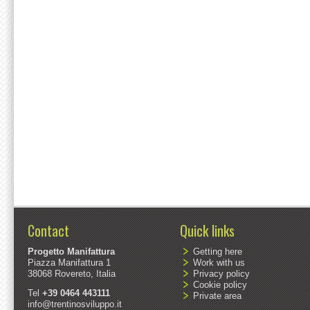
Contact
Quick links
Progetto Manifattura
Getting here
Piazza Manifattura 1
Work with us
38068 Rovereto, Italia
Privacy policy
Cookie policy
Tel
+39 0464 443111
Private area
info@trentinosviluppo.it