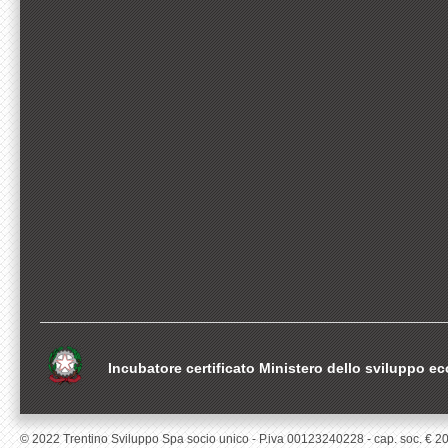
Incubatore certificato Ministero dello sviluppo 
© 2022 Trentino Sviluppo Spa socio unico - P.iva 00123240228 - cap. soc. € 200.0