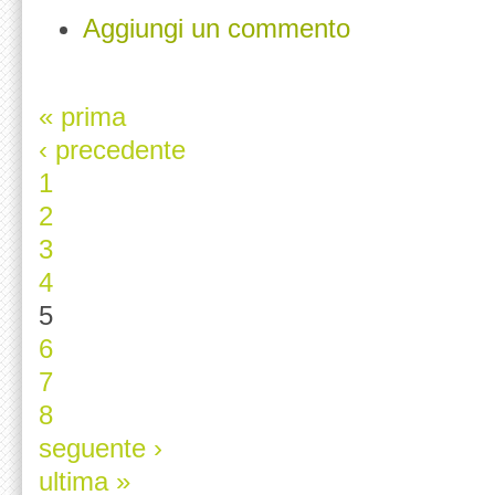
Aggiungi un commento
« prima
‹ precedente
1
2
3
4
5
6
7
8
seguente ›
ultima »