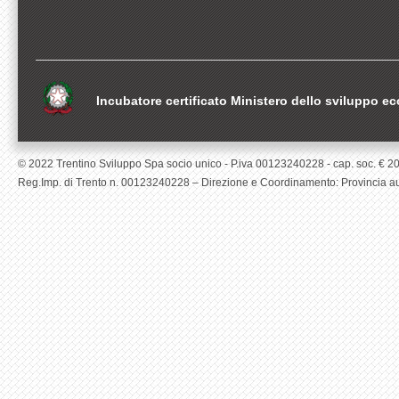
Incubatore certificato Ministero dello sviluppo 
© 2022 Trentino Sviluppo Spa socio unico - P.iva 00123240228 - cap. soc. € 200.0
Reg.Imp. di Trento n. 00123240228 – Direzione e Coordinamento: Provincia aut