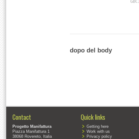
GBC
dopo del body
Contact
Quick links
Progetto Manifattura
Getting here
Piazza Manifattura 1
Work with us
38068 Rovereto, Italia
Privacy policy