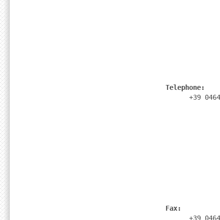
              Telephone: 
                    +39 046
              Fax: 
                    +39 046