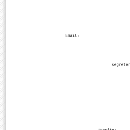
Email: 
                    segrete
              Website: 