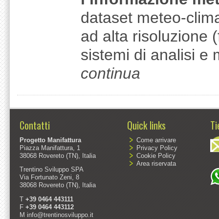
dataset meteo-climati
ad alta risoluzione (
sistemi di analisi e
continua
Contatti
Quick links
Ti
Progetto Manifattura
Come arrivare
Piazza Manifattura, 1
Privacy Policy
38068 Rovereto (TN), Italia
Cookie Policy
Area riservata
Trentino Sviluppo SPA
Via Fortunato Zeni, 8
38068 Rovereto (TN), Italia
T
+39 0464 443111
F
+39 0464 443112
M
info@trentinosviluppo.it