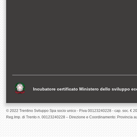
Incubatore certificato Ministero dello sviluppo 
© 2022 Trentino Sviluppo Spa socio unico - P.iva 00123240228 - cap. soc. € 200.0
Reg.Imp. di Trento n. 00123240228 – Direzione e Coordinamento: Provincia aut