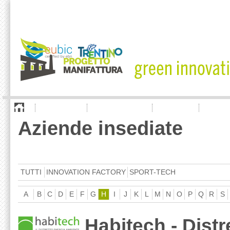
chi siamo
cosa offriamo
aziende
news
Aziende insediate
TUTTI
INNOVATION FACTORY
SPORT-TECH
A
B
C
D
E
F
G
H
I
J
K
L
M
N
O
P
Q
R
S
Habitech - Dist