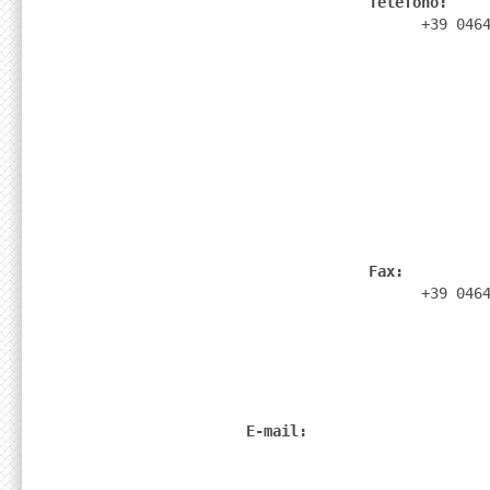
              Telefono: 
                    +39 046
              Fax: 
                    +39 046
E-mail: 