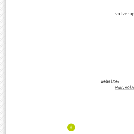
                    volveru
              Website: 
www.vol