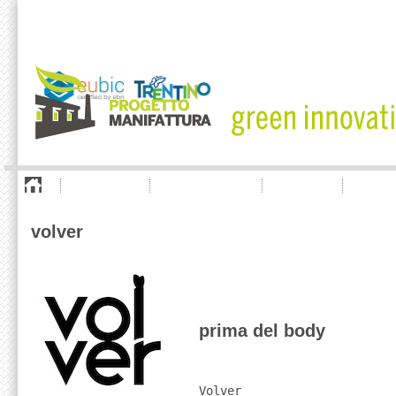
chi siamo
cosa offriamo
aziende
news
volver
prima del body
Volver
