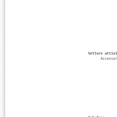
              Settore attiv
                    Accesso