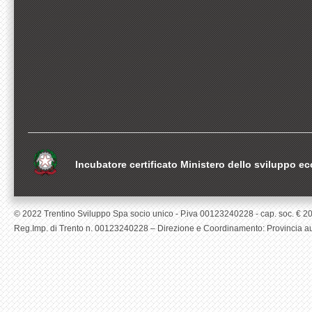
Incubatore certificato Ministero dello sviluppo 
© 2022 Trentino Sviluppo Spa socio unico - P.iva 00123240228 - cap. soc. € 200.0
Reg.Imp. di Trento n. 00123240228 – Direzione e Coordinamento: Provincia aut